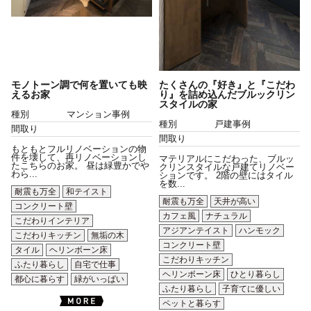
モノトーン調で何を置いても映
たくさんの『好き』と『こだわ
えるお家
り』を詰め込んだブルックリン
スタイルの家
種別
マンション事例
種別
戸建事例
間取り
間取り
もともとフルリノベーションの物
件を壊して、再リノベーションし
マテリアルにこだわった、ブルッ
たこちらのお家。 昼は緑豊かでや
クリンスタイルな戸建てリノベー
わら...
ションです。 2階の壁にはタイル
を数...
耐震も万全
和テイスト
耐震も万全
天井が高い
コンクリート壁
カフェ風
ナチュラル
こだわりインテリア
アジアンテイスト
ハンモック
こだわりキッチン
無垢の木
コンクリート壁
タイル
ヘリンボーン床
こだわりキッチン
ふたり暮らし
自宅で仕事
ヘリンボーン床
ひとり暮らし
都心に暮らす
緑がいっぱい
ふたり暮らし
子育てに優しい
ペットと暮らす