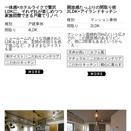
一体感×ホテルライクで贅沢
開放感たっぷりの間取り術
LDKに、それぞれが楽しめつつ
2LDK+アイランドキッチン
家族団欒できる戸建てリノベ
種別
マンション事例
種別
戸建事例
間取り
2LDK
間取り
4LDK
マンション面積約70m2という広さ
での、この開放感のあるリビン
ショールームのような洗練された
グ。他に2部屋もあるというから
LDKをはじめ、玄関や水回りを色
「え...
で遊ぶなど、さまざまなテイスト
を楽...
天井が高い
カフェ風
和テイスト
こだわりインテリア
ナチュラル
こだわりインテリア
こだわりキッチン
こだわりキッチン
都心に暮らす