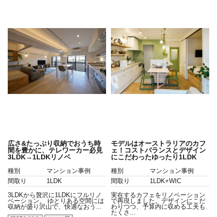
広さ&たっぷり収納でおうち時
モデルはオーストラリアのカフ
間を豊かに、テレワーカー必見
ェ！コストバランスとデザイン
3LDK→1LDKリノベ
にこだわったゆったり1LDK
種別
マンション事例
種別
マンション事例
間取り
1LDK
間取り
1LDK+WIC
3LDKから贅沢に1LDKにフルリノ
実在するカフェをリノベーション
ベーション。 ゆとりある空間には
で再現しました。デザインにこだ
収納が盛り沢山で、快適なおう...
わりつつ、予算内に収める工夫も
たくさ...