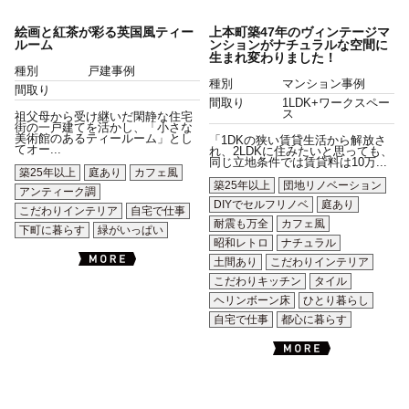
絵画と紅茶が彩る英国風ティー
上本町築47年のヴィンテージマ
ルーム
ンションがナチュラルな空間に
生まれ変わりました！
種別
戸建事例
種別
マンション事例
間取り
間取り
1LDK+ワークスペー
ス
祖父母から受け継いだ閑静な住宅
街の一戸建てを活かし、「小さな
美術館のあるティールーム」とし
「1DKの狭い賃貸生活から解放さ
てオー...
れ、2LDKに住みたいと思っても、
同じ立地条件では賃貸料は10万...
築25年以上
庭あり
カフェ風
築25年以上
団地リノベーション
アンティーク調
DIYでセルフリノベ
庭あり
こだわりインテリア
自宅で仕事
耐震も万全
カフェ風
下町に暮らす
緑がいっぱい
昭和レトロ
ナチュラル
土間あり
こだわりインテリア
こだわりキッチン
タイル
ヘリンボーン床
ひとり暮らし
自宅で仕事
都心に暮らす