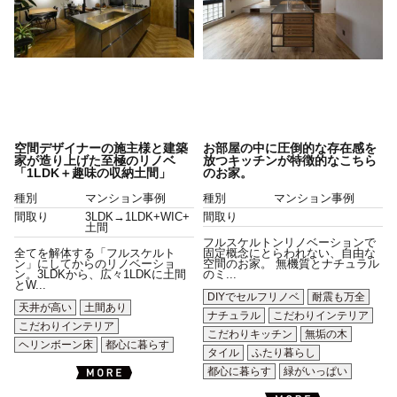
空間デザイナーの施主様と建築
お部屋の中に圧倒的な存在感を
家が造り上げた至極のリノベ
放つキッチンが特徴的なこちら
「1LDK＋趣味の収納土間」
のお家。
種別
マンション事例
種別
マンション事例
間取り
3LDK→1LDK+WIC+
間取り
土間
フルスケルトンリノベーションで
全てを解体する「フルスケルト
固定概念にとらわれない、自由な
ン」にしてからのリノベーショ
空間のお家。 無機質とナチュラル
ン。3LDKから、広々1LDKに土間
のミ...
とW...
DIYでセルフリノベ
耐震も万全
天井が高い
土間あり
ナチュラル
こだわりインテリア
こだわりインテリア
こだわりキッチン
無垢の木
ヘリンボーン床
都心に暮らす
タイル
ふたり暮らし
都心に暮らす
緑がいっぱい