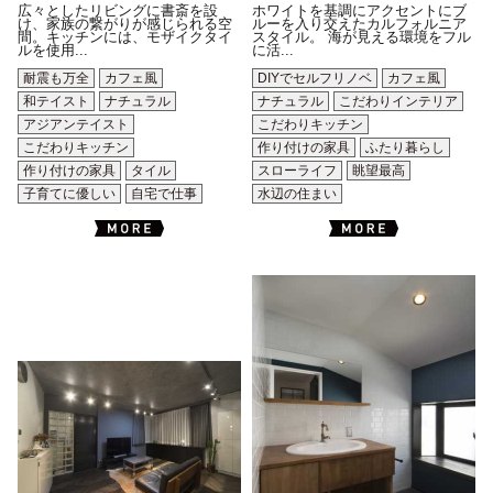
広々としたリビングに書斎を設
ホワイトを基調にアクセントにブ
け、家族の繋がりが感じられる空
ルーを入り交えたカルフォルニア
間。キッチンには、モザイクタイ
スタイル。 海が見える環境をフル
ルを使用...
に活...
耐震も万全
カフェ風
DIYでセルフリノベ
カフェ風
和テイスト
ナチュラル
ナチュラル
こだわりインテリア
アジアンテイスト
こだわりキッチン
こだわりキッチン
作り付けの家具
ふたり暮らし
作り付けの家具
タイル
スローライフ
眺望最高
子育てに優しい
自宅で仕事
水辺の住まい