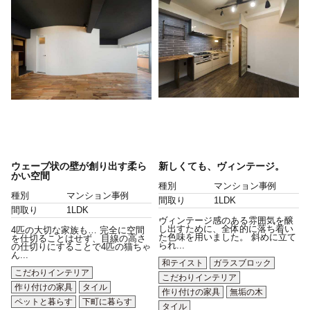
ウェーブ状の壁が創り出す柔ら
新しくても、ヴィンテージ。
かい空間
種別
マンション事例
種別
マンション事例
間取り
1LDK
間取り
1LDK
ヴィンテージ感のある雰囲気を醸
し出すために、全体的に落ち着い
4匹の大切な家族も… 完全に空間
た色味を用いました。 斜めに立て
を仕切ることはせず、目線の高さ
られ...
の仕切りにすることで4匹の猫ちゃ
ん...
和テイスト
ガラスブロック
こだわりインテリア
こだわりインテリア
作り付けの家具
タイル
作り付けの家具
無垢の木
ペットと暮らす
下町に暮らす
タイル