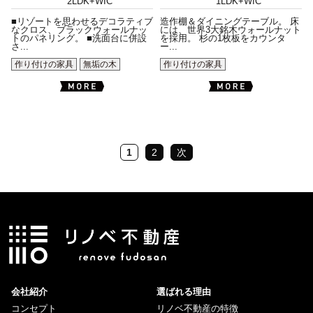
2LDK+WIC
1LDK+WIC
■リゾートを思わせるデコラティブ
造作棚＆ダイニングテーブル。 床
なクロス、ブラックウォールナッ
には、世界3大銘木ウォールナット
トのパネリング。 ■洗面台に併設
を採用。 杉の1枚板をカウンタ
さ...
ー...
作り付けの家具
無垢の木
作り付けの家具
1
2
次
会社紹介
選ばれる理由
コンセプト
リノベ不動産の特徴