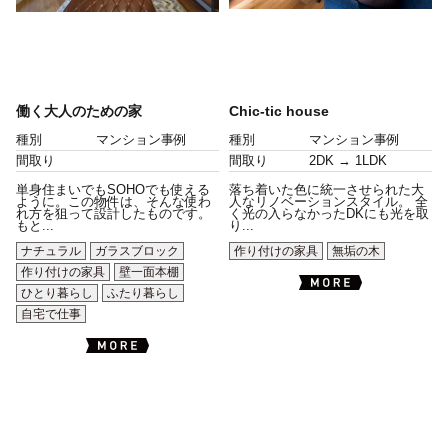
働く大人のための家
Chic-tic house
種別
マンション事例
種別
マンション事例
間取り
間取り
2DK → 1LDK
単身住まいでもSOHOでも使える
落ち着いた色に統一させられた大
ように。この物件は、そんな使わ
人なリノベーションスタイル。 全
れ方を狙って設計したものです。
く光の入らなかったDKにも光を取
もと...
り...
ナチュラル
ガラスブロック
作り付けの家具
無垢の木
作り付けの家具
壁一面本棚
ひとり暮らし
ふたり暮らし
自宅で仕事