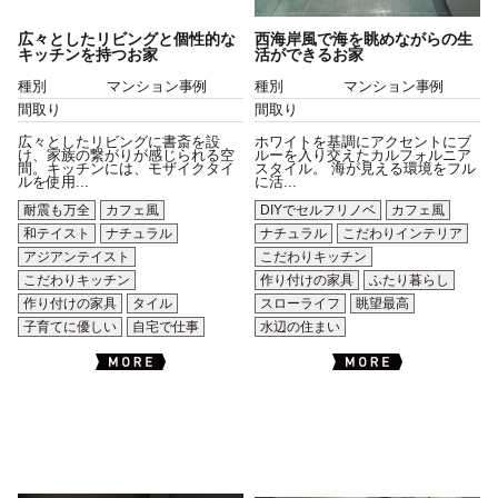
広々としたリビングと個性的な
西海岸風で海を眺めながらの生
キッチンを持つお家
活ができるお家
種別
マンション事例
種別
マンション事例
間取り
間取り
広々としたリビングに書斎を設
ホワイトを基調にアクセントにブ
け、家族の繋がりが感じられる空
ルーを入り交えたカルフォルニア
間。キッチンには、モザイクタイ
スタイル。 海が見える環境をフル
ルを使用...
に活...
耐震も万全
カフェ風
DIYでセルフリノベ
カフェ風
和テイスト
ナチュラル
ナチュラル
こだわりインテリア
アジアンテイスト
こだわりキッチン
こだわりキッチン
作り付けの家具
ふたり暮らし
作り付けの家具
タイル
スローライフ
眺望最高
子育てに優しい
自宅で仕事
水辺の住まい