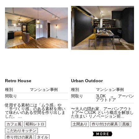
Retro House
Urban Outdoor
種別
マンション事例
種別
マンション事例
間取り
間取り
3LDK → アーバン
アウトドア
使用する素材には「ムラ感」や
「手づくり感」のある素材を用い
〜大人の隠れ家、アーバンアウト
て味わいのある空間を作り出しま
ドア〜 ◯LDK という概念を解放し
した。 ...
た住まい リノベーション前...
カフェ風
昭和レトロ
土間あり
作り付けの家具
黒板
こだわりキッチン
作り付けの家具
タイル