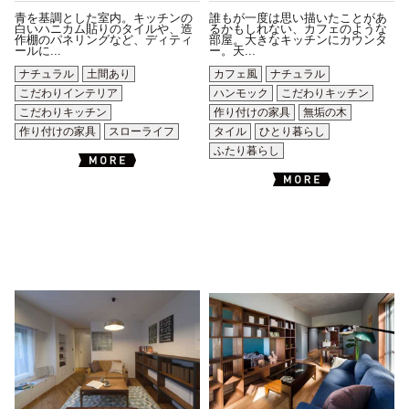
青を基調とした室内。キッチンの
誰もが一度は思い描いたことがあ
白いハニカム貼りのタイルや、造
るかもしれない、カフェのような
作棚のパネリングなど、ディティ
部屋。大きなキッチンにカウンタ
ールに...
ー。天...
ナチュラル
土間あり
カフェ風
ナチュラル
こだわりインテリア
ハンモック
こだわりキッチン
こだわりキッチン
作り付けの家具
無垢の木
作り付けの家具
スローライフ
タイル
ひとり暮らし
ふたり暮らし