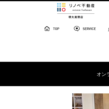
TOP
SERVICE
オン