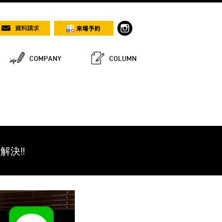
COMPANY
COLUMN
解決‼