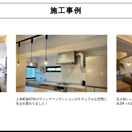
施工事例
上本町築47年のヴィンテージマンションがナチュラルな空間に
広さ&た
生まれ変わりました！
3LDK→1