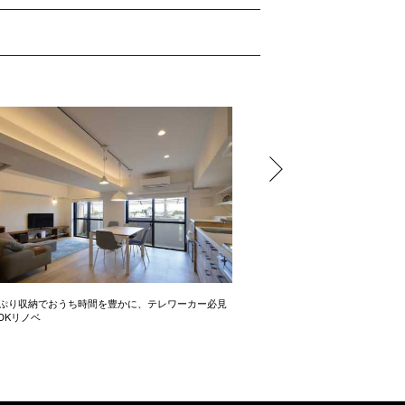
っぷり収納でおうち時間を豊かに、テレワーカー必見
モデルはオーストラリアのカフ
LDKリノベ
にこだわったゆったり1LDK